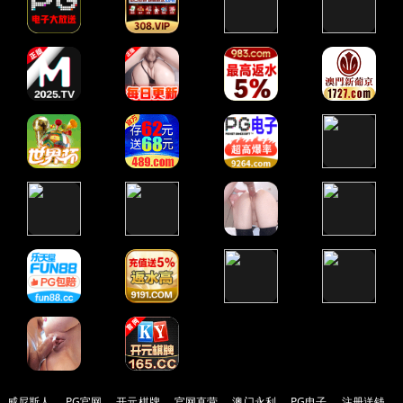
威尼斯人
PG官网
开元棋牌
官网直营
澳门永利
PG电子
注册送钱