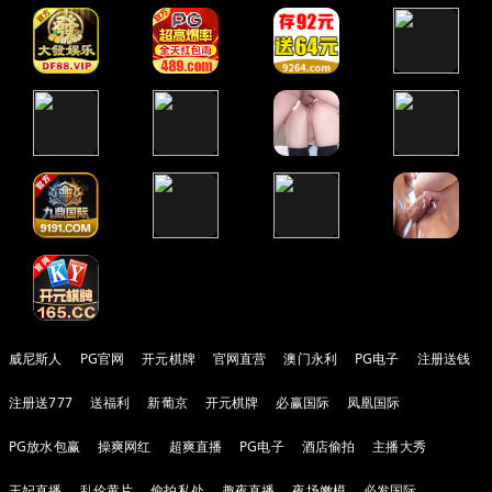
威尼斯人
PG官网
开元棋牌
官网直营
澳门永利
PG电子
注册送钱
注册送777
送福利
新葡京
开元棋牌
必赢国际
凤凰国际
PG放水包赢
操爽网红
超爽直播
PG电子
酒店偷拍
主播大秀
王妃直播
乱伦黄片
偷拍私处
趣夜直播
夜场嫩模
必发国际