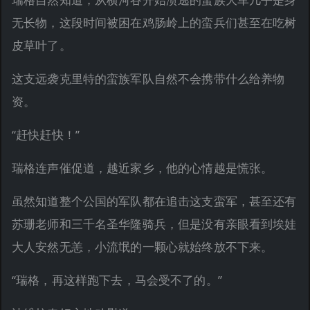
无长物，这段时间被困在鸡肠岭上的蛮兵们甚至在吃树
皮草叶了。
这支远袭克里特的蛮族军队自然不会携带什么给养物
资。
“赶快赶快！”
瑞格连声催促道，越近家乡，他的心情越是慌张。
虽然知道整个公国的军队都在追击这支蛮军，甚至还有
苏珊老师和三千名圣华隆骑兵，但是没有亲眼看到埃娃
大人安然无恙，小流氓的一颗心就始终放不下来。
“瑞格，再这样跑下去，马会受不了的。”