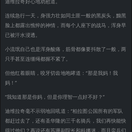
迪维拉奇好心地劝慰道。
连续急行一天，身强力壮如同土匪一般的黑炭头，黝黑
脸上都露出憔悴的神情，而每个人座下的战马，浑身早
已被汗水浸透。
小流氓自己也是浑身酸痛，筋骨都像要抖散了一般，两
只手甚至连缰绳都握不紧了。
但他红着眼睛，咬牙切齿地咆哮道：“那是我妈！我
妈！”
“我知道那是你妈，但是你理智一点好不好？”
迪维拉奇毫不示弱地回吼道：“柏拉图公国所有的军队
都赶过去了，还有圣华隆的三千名骑兵，我们再快能快
得过他们？再说还有苏珊副院长和科娜迷，而且蛮兵们