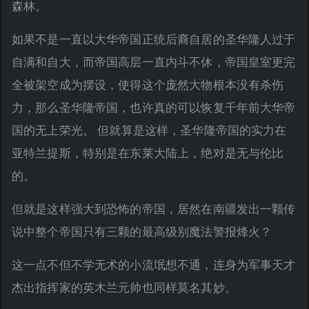
森林。
如果不是一直以大华帝国正统后裔自居的圣华隆人过于
自满和自大，而帝国高层一直内斗不休，帝国皇室更完
全被架空成为摆设，使得这个庞然大物根本没有杀伤
力，那么圣华隆帝国，也许真的可以恢复千年前大华帝
国的无上荣光。 但就算是这样，圣华隆帝国的实力在
亚特兰提斯，特别是在东莱大陆上，绝对是无与伦比
的。
但就是这样强大到恐怖的帝国，居然在南疆发出一颗传
说中整个帝国只有三颗的最高级别魔法警报烽火？
这一点不但不学无术的小流氓想不通，连身为军事天才
杰出指挥家的英木兰元帅也同样莫名其妙。