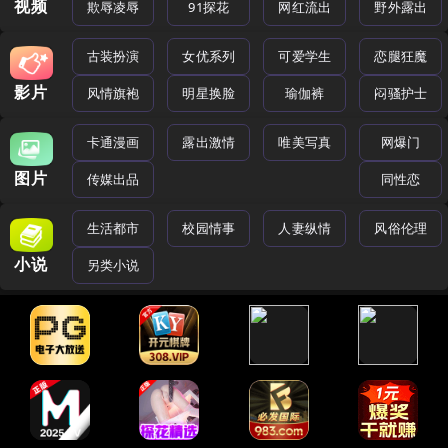
视频
欺辱凌辱
91探花
网红流出
野外露出
古装扮演
女优系列
可爱学生
恋腿狂魔
影片
风情旗袍
明星换脸
瑜伽裤
闷骚护士
卡通漫画
露出激情
唯美写真
网爆门
图片
传媒出品
同性恋
生活都市
校园情事
人妻纵情
风俗伦理
小说
另类小说