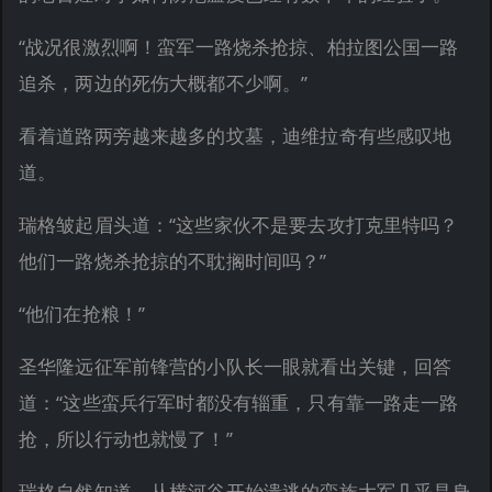
“战况很激烈啊！蛮军一路烧杀抢掠、柏拉图公国一路
追杀，两边的死伤大概都不少啊。”
看着道路两旁越来越多的坟墓，迪维拉奇有些感叹地
道。
瑞格皱起眉头道：“这些家伙不是要去攻打克里特吗？
他们一路烧杀抢掠的不耽搁时间吗？”
“他们在抢粮！”
圣华隆远征军前锋营的小队长一眼就看出关键，回答
道：“这些蛮兵行军时都没有辎重，只有靠一路走一路
抢，所以行动也就慢了！”
瑞格自然知道，从横河谷开始溃逃的蛮族大军几乎是身