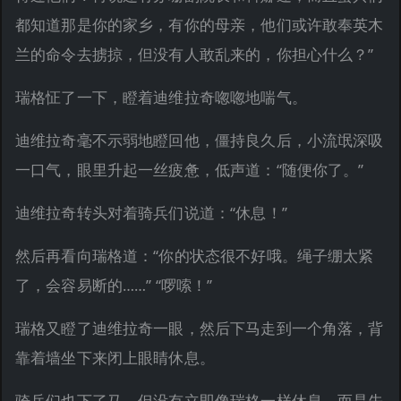
都知道那是你的家乡，有你的母亲，他们或许敢奉英木
兰的命令去掳掠，但没有人敢乱来的，你担心什么？”
瑞格怔了一下，瞪着迪维拉奇唿唿地喘气。
迪维拉奇毫不示弱地瞪回他，僵持良久后，小流氓深吸
一口气，眼里升起一丝疲惫，低声道：“随便你了。”
迪维拉奇转头对着骑兵们说道：“休息！”
然后再看向瑞格道：“你的状态很不好哦。绳子绷太紧
了，会容易断的……” “啰嗦！”
瑞格又瞪了迪维拉奇一眼，然后下马走到一个角落，背
靠着墙坐下来闭上眼睛休息。
骑兵们也下了马，但没有立即像瑞格一样休息，而是先