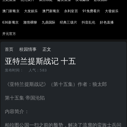
澳门新葡京
大发娱乐
澳門新葡京
永利皇宫
91免费看片
大發娱乐
636新葡京
激情裸聊
九鼎国际
经典三级片
抖音乱伦
好色直播
开元官方
首页
校园情事
正文
亚特兰提斯战记 十五
发布时间：
人气：583
《亚特兰提斯战记》（第十五集）作者：狼太郎
第十五集 帝国沦陷
内容简介：
柏拉图公国一扫之前的颓势，解决了流窜的蛮族士兵问