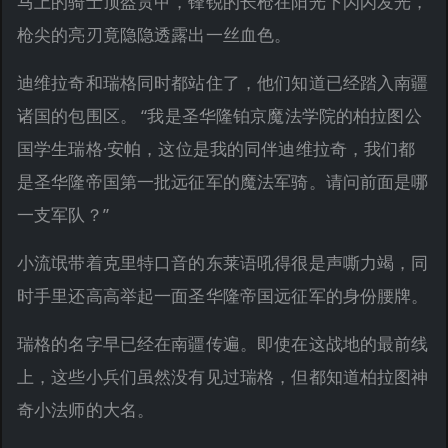
马上的骑士顶盔贯甲，锋锐的长枪在阳光下闪闪发光，
枪尖的亮刃竟隐隐透露出一丝血色。
迪维拉奇和瑞格同时都站住了，他们知道已经踏入南疆
诸国的包围区。 “我是圣华隆铂京魔法学院的柏拉图公
国学生瑞格·安帕，这位是我的同伴迪维拉奇，我们都
是圣华隆帝国第一批远征军的魔法军骑。请问前面是哪
一支军队？”
小流氓带着克里特口音的东莱语吼得很是声嘶力竭，同
时手里还高高举起一面圣华隆帝国远征军的身份腰牌。
瑞格的名字早已经在南疆传遍。即使在这战地的最前线
上，这些小兵们虽然没有见过瑞格，但都知道柏拉图神
奇小法师的大名。