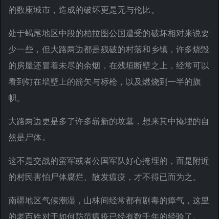
的数座城市，造成的破坏更是无与伦比。
处于蝎尾地区中段的柏拉图公国遭受的破坏相对来说要
少一些，但大路两边都是残破的村落和乡镇，许多烧毁
的房屋还冒着未尽的余烟，在残垣断壁之上，经常可以
看到钉在墙壁上的箭矢与标枪，以及燃烧到一半的旗
帜。
大路两边更是多了许多崭新的坟墓，想来其中掩埋的自
然是尸体。
这不是交战的蛮军或者公国军队好心掩埋的，而是附近
的村民害怕尸体腐烂、散发瘟疫，才不得已而为之。
南疆地区气候潮湿，山林间经常都有剧毒的瘴气，这里
的老百姓对于如何防范瘟疫已经有数千年的经验了。