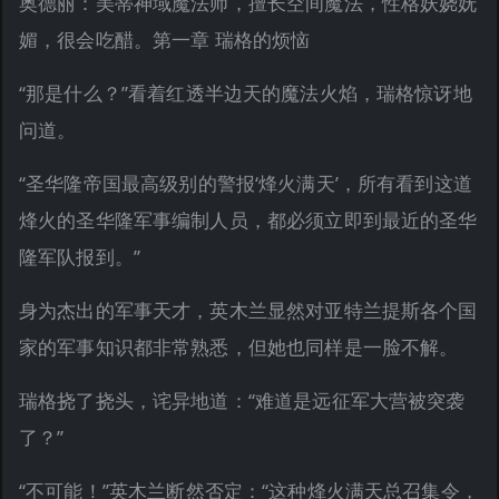
奥德丽：美蒂神域魔法师，擅长空间魔法，性格妖娆妩
媚，很会吃醋。第一章 瑞格的烦恼
“那是什么？”看着红透半边天的魔法火焰，瑞格惊讶地
问道。
“圣华隆帝国最高级别的警报‘烽火满天’，所有看到这道
烽火的圣华隆军事编制人员，都必须立即到最近的圣华
隆军队报到。”
身为杰出的军事天才，英木兰显然对亚特兰提斯各个国
家的军事知识都非常熟悉，但她也同样是一脸不解。
瑞格挠了挠头，诧异地道：“难道是远征军大营被突袭
了？”
“不可能！”英木兰断然否定：“这种烽火满天总召集令，