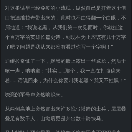
对这番话早已经免疫的小流氓，纵然自己是打着这个借
口把迪维拉奇带出来的，此时也不由得翻一个白眼，不
屑地道：“我说老黑，从我们第一次见面时，你就扯这
个百万字的英雄长篇史诗，到现在为止应该有几十万字
了吧？问题是我从来都没有看过你写一个字啊！”
迪维拉奇怔了一下，黝黑的脸上露出一丝尴尬，然后干
咳一声，呐呐道：“其实……那个，我一直在打腹稿来
着……话说回来，为什么你要叫我老黑？我又不姓黑！”
嘹亮的军号声突然响起来。
从两侧高地上突然冒出来许多挽弓搭箭的士兵，层层叠
叠足有数千人，山坳后更是奔出数十骑快马。