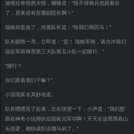
迪维拉奇恍然大悟，喃喃道：“怪不得骑兵也跟着去
了，原来还有苏珊副院长啊！”
瑞格却是急了，对着队长道：“给我们两匹马！”
队长眼睛一亮，立即道：“是！ 瑞格军骑，请允许我们
远征军前锋营第三大队第五小队一起随行。”
“随行？
你们跟着我们干嘛？”
小流氓莫名其妙地道。
队长嘿嘿笑了起来，左右张望一下，小声道：“我们想
跟在神奇小法师的后面捡点军功啊！天天在这里围着山
头巡逻，都快成职业熘马的了。”