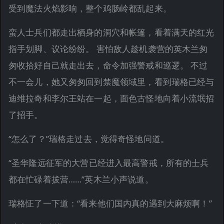
受到魔法火焰影响，整个鸡肠岭都乱起来。
蛮人士兵们都走出栖身的洞穴和帐篷，看着满天的红光
指手划脚、议论纷纷。 害怕敌人趁机袭营的英木兰匆
匆收拾好自己就走出去，命令加强警戒和巡逻。 不过
不一会儿，她又匆匆回到禁魔领域里，看到瑞格已经与
迪维拉奇和李尔王站在一起，面色古怪地向着小流氓招
了招手。
“怎么了？”瑞格走过去，觉得奇怪地问道。
“圣华隆远征军的大营已经进入最高警戒，所有的士兵
都在忙碌着拔营……”英木兰小声说道。
瑞格怔了一下道：“看来他们国内真的遇到大麻烦啊！”