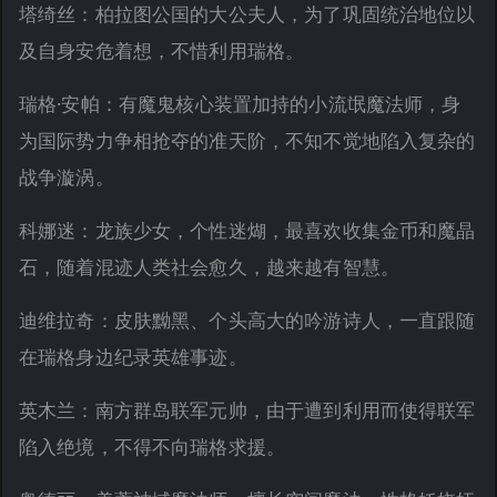
塔绮丝：柏拉图公国的大公夫人，为了巩固统治地位以
及自身安危着想，不惜利用瑞格。
瑞格·安帕：有魔鬼核心装置加持的小流氓魔法师，身
为国际势力争相抢夺的准天阶，不知不觉地陷入复杂的
战争漩涡。
科娜迷：龙族少女，个性迷煳，最喜欢收集金币和魔晶
石，随着混迹人类社会愈久，越来越有智慧。
迪维拉奇：皮肤黝黑、个头高大的吟游诗人，一直跟随
在瑞格身边纪录英雄事迹。
英木兰：南方群岛联军元帅，由于遭到利用而使得联军
陷入绝境，不得不向瑞格求援。