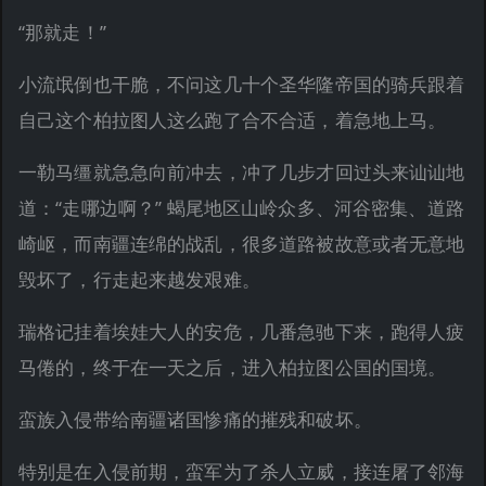
“那就走！”
小流氓倒也干脆，不问这几十个圣华隆帝国的骑兵跟着
自己这个柏拉图人这么跑了合不合适，着急地上马。
一勒马缰就急急向前冲去，冲了几步才回过头来讪讪地
道：“走哪边啊？” 蝎尾地区山岭众多、河谷密集、道路
崎岖，而南疆连绵的战乱，很多道路被故意或者无意地
毁坏了，行走起来越发艰难。
瑞格记挂着埃娃大人的安危，几番急驰下来，跑得人疲
马倦的，终于在一天之后，进入柏拉图公国的国境。
蛮族入侵带给南疆诸国惨痛的摧残和破坏。
特别是在入侵前期，蛮军为了杀人立威，接连屠了邻海