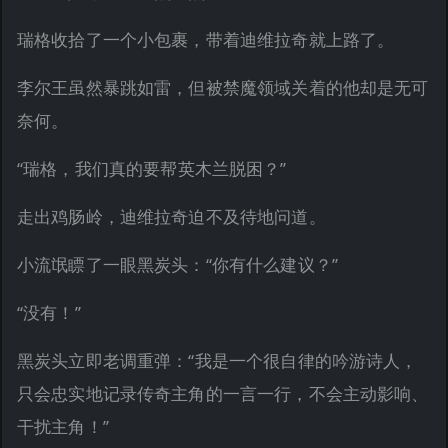
瑞格收拾了一个小包裹，带着迪维拉奇就上路了。
李尔王虽然暴跳如雷，但被禁魔领域关着的他却是无可
奈何。
“瑞格，我们真的要帮英木兰脱困？”
走出鸡肠岭，迪维拉奇迫不及待地问道。
小流氓瞟了一眼黑炭头：“你有什么建议？”
“没有！”
黑炭头立即老调重弹：“我是一个很自律的吟游诗人，
只会忠实地记录传奇主角的一言一行，不会主动影响、
干扰主角！”